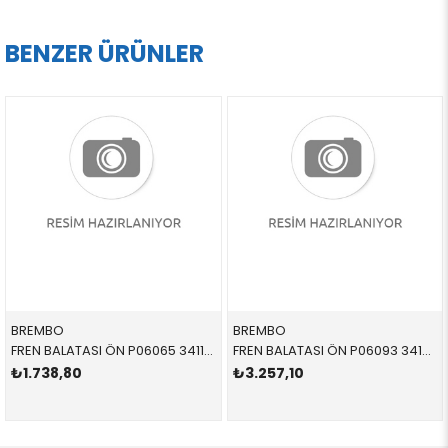
BENZER ÜRÜNLER
BREMBO
BREMBO
FREN BALATASI ÖN P06065 34116761280 34116761279 E39 M51,M52,M54,M57 1996-2004
FREN BALATASI ÖN P06093 34106860019 34106860019 F39,F45,F46,F48 1.8,2.0,2.0,3.0,3.5 2014-
₺1.738,80
₺3.257,10