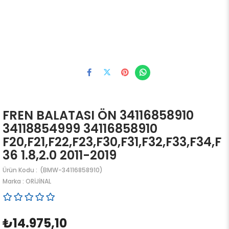
FREN BALATASI ÖN 34116858910
34118854999 34116858910
F20,F21,F22,F23,F30,F31,F32,F33,F34,F
36 1.8,2.0 2011-2019
(BMW-34116858910)
Marka
:
ORİJİNAL
₺14.975,10