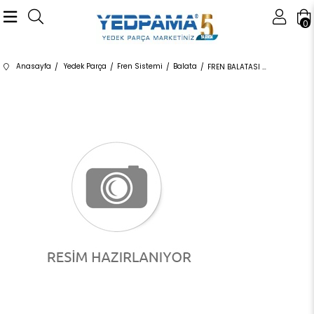
0
Anasayfa
Yedek Parça
Fren Sistemi
Balata
FREN BALATASI ÖN 34116858910 34118854999 34116858910 F20,F21,F22,F23,F30,F31,F32,F33,F34,F36 1.8,2.0 2011-2019