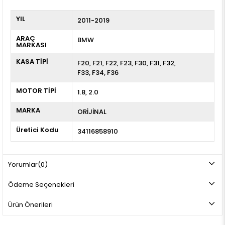
YIL
2011-2019
ARAÇ
BMW
MARKASI
KASA TİPİ
F20
F21
F22
F23
F30
F31
F32
F33
F34
F36
MOTOR TİPİ
1.8, 2.0
MARKA
ORİJİNAL
Üretici Kodu
34116858910
Yorumlar
(0)
Ödeme Seçenekleri
Ürün Önerileri