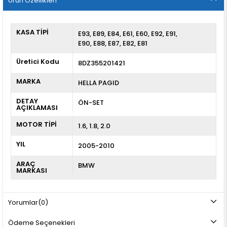
Ürün Özellikleri
KASA TİPİ
E93
E89
E84
E61
E60
E92
E91
E90
E88
E87
E82
E81
Üretici Kodu
8DZ355201421
MARKA
HELLA PAGID
DETAY
ÖN-SET
AÇIKLAMASI
MOTOR TİPİ
1.6, 1.8, 2.0
YIL
2005-2010
ARAÇ
BMW
MARKASI
Yorumlar
(0)
Ödeme Seçenekleri