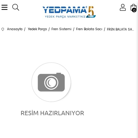
0
Anasayfa
Yedek Parça
Fren Sistemi
Fren Balata Sacı
FREN BALATA SACI 8DZ355201421 34116776526 34116776526 E81,E82,E87,E88,E90,E91,E92,E93,E60,E61,E84,E89 1.6,1.8,2.0 SET ÖN 2005-2010