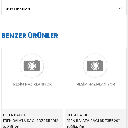
Ürün Önerileri
BENZER ÜRÜNLER
HELLA PAGID
HELLA PAGID
FREN BALATA SACI 8DZ355201271 34111163801 34111163801 E36,E46,E85,E87,E90 1.6,1.8,2.0,2.5,3.0,3.5 ÖN-SET 1992-2012
FREN BALATA SACI 8DZ355201131 34116750159 34116750159 E46,E83,E85,E86 2.5,3.0 ÖN-SET 1998-2010
₺718,20
₺384,30