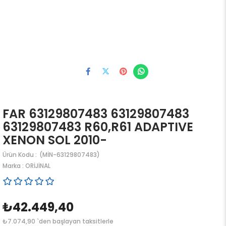
FAR 63129807483 63129807483
63129807483 R60,R61 ADAPTIVE
XENON SOL 2010-
(MİN-63129807483)
Marka
:
ORİJİNAL
₺42.449,40
₺7.074,90
`den başlayan taksitlerle