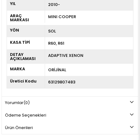
YIL
2010-
ARAÇ
MINI COOPER
MARKASI
YÖN
SOL
KASA TİPİ
R60
R61
DETAY
ADAPTIVE XENON
AÇIKLAMASI
MARKA
ORİJİNAL
Üretici Kodu
63129807483
Yorumlar
(0)
Ödeme Seçenekleri
Ürün Önerileri