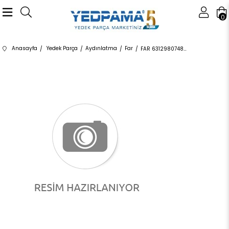
0
Anasayfa
Yedek Parça
Aydınlatma
Far
FAR 63129807483 63129807483 63129807483 R60,R61 ADAPTIVE XENON SOL 2010-