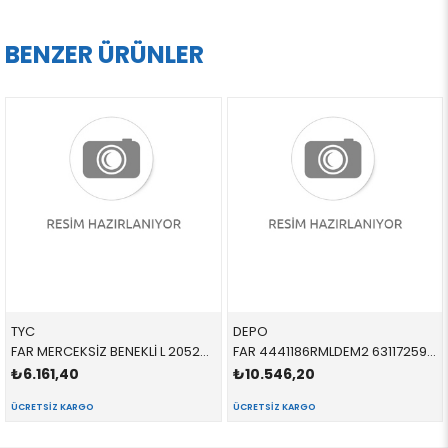
BENZER ÜRÜNLER
TYC
DEPO
FAR MERCEKSİZ BENEKLİ L 205294086B 63128363495 63128363495 E36 H7 SOL 1995-1998
FAR 4441186RMLDEM2 63117259524 63117259524 F30,F31 SAĞ 2013-2017
₺6.161,40
₺10.546,20
ÜCRETSIZ KARGO
ÜCRETSIZ KARGO