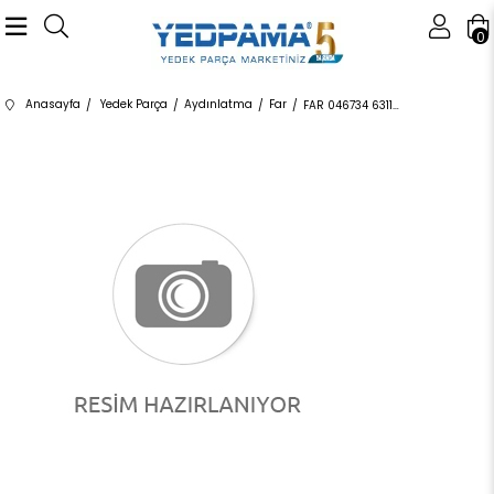
0
Anasayfa
Yedek Parça
Aydınlatma
Far
FAR 046734 63117428735 63117428735 F48,F49 LED SOL 2016-