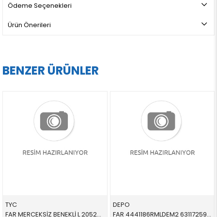
Ödeme Seçenekleri
Ürün Önerileri
BENZER ÜRÜNLER
TYC
DEPO
FAR MERCEKSİZ BENEKLİ L 205294086B 63128363495 63128363495 E36 H7 SOL 1995-1998
FAR 4441186RMLDEM2 63117259524 63117259524 F30,F31 SAĞ 2013-2017