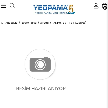
0
Anasayfa
Yedek Parça
Airbağ
TANIMSIZ
ETİKET (AİRBAG) 51417076808 51417076808 51417076808