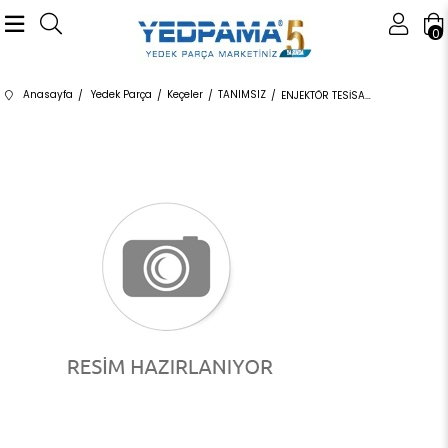
0
Anasayfa
Yedek Parça
Keçeler
TANIMSIZ
ENJEKTÖR TESİSATI 2.2 TD4 LR051528 LR051528 LR051528