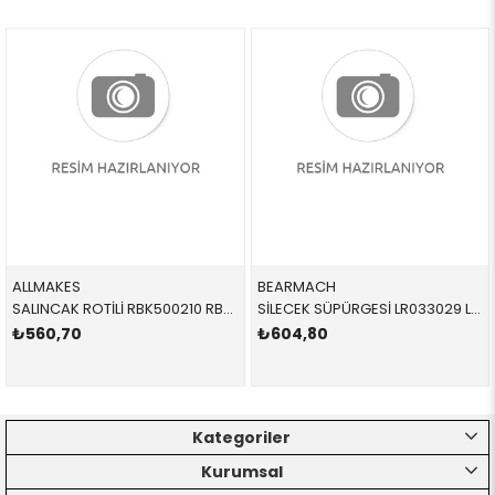
ALLMAKES
BEARMACH
SALINCAK ROTİLİ RBK500210 RBK500210 RBK500210 VOGUE ÜST-ÖN SAĞ-SOL 2002-2012
SİLECEK SÜPÜRGESİ LR033029 LR033029 LR033029
₺560,70
₺604,80
Kategoriler
Kurumsal