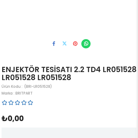
ENJEKTÖR TESİSATI 2.2 TD4 LR051528
LR051528 LR051528
(BRI-LR051528)
Marka
:
BRITPART
₺0,00