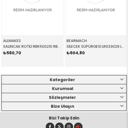
ALLMAKES
BEARMACH
SALINCAK ROTİLİ RBK500210 RBK500210 RBK500210 VOGUE ÜST-ÖN SAĞ-SOL 2002-2012
SİLECEK SÜPÜRGESİ LR033029 LR033029 LR033029
₺560,70
₺604,80
Kategoriler
Kurumsal
Sözleşmeler
Bize Ulaşın
Bizi Takip Edin