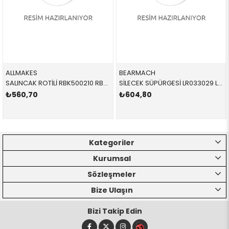
ALLMAKES
BEARMACH
SALINCAK ROTİLİ RBK500210 RBK500210 RBK500210 VOGUE ÜST-ÖN SAĞ-SOL 2002-2012
SİLECEK SÜPÜRGESİ LR033029 LR033029 LR033029
₺560,70
₺604,80
Kategoriler
Kurumsal
Sözleşmeler
Bize Ulaşın
Bizi Takip Edin