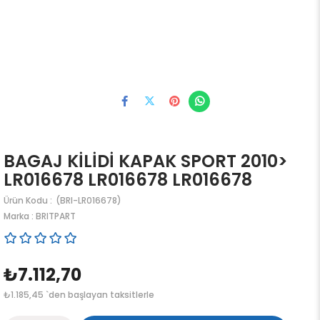
BAGAJ KİLİDİ KAPAK SPORT 2010>
LR016678 LR016678 LR016678
(BRI-LR016678)
Marka
:
BRITPART
₺7.112,70
₺1.185,45
`den başlayan taksitlerle