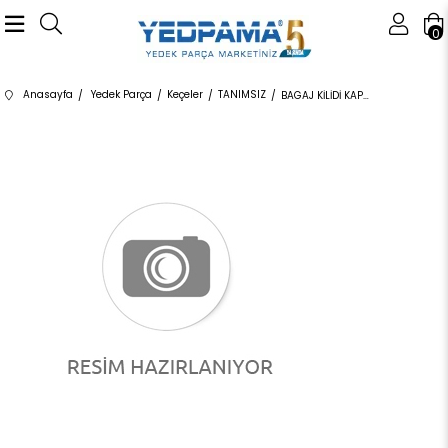
0
Anasayfa
Yedek Parça
Keçeler
TANIMSIZ
BAGAJ KİLİDİ KAPAK SPORT 2010> LR016678 LR016678 LR016678