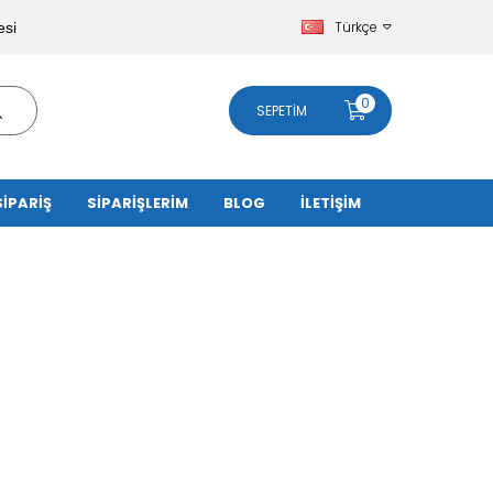
Türkçe
esi
0
SEPETIM
SİPARİŞ
SİPARİŞLERİM
BLOG
İLETİŞİM