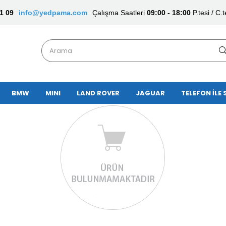
1 09
info@yedpama.com
Çalışma Saatleri
09:00 - 18:00
P.tesi / C.t
BMW
MINI
LAND ROVER
JAGUAR
TELEFON İLE 