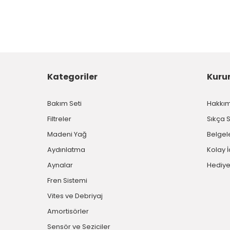
Kategoriler
Kuru
Bakım Seti
Hakkı
Filtreler
Sıkça 
Madeni Yağ
Belgel
Aydınlatma
Kolay 
Aynalar
Hediye
Fren Sistemi
Vites ve Debriyaj
Amortisörler
Sensör ve Seziciler