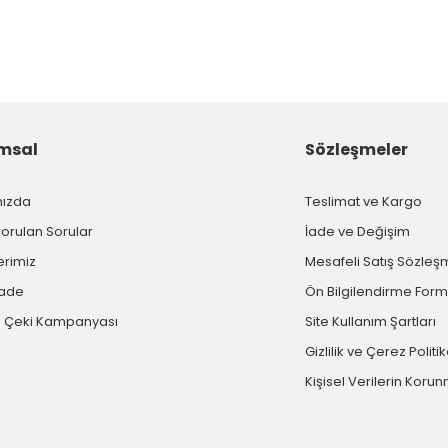
msal
Sözleşmeler
mızda
Teslimat ve Kargo
Sorulan Sorular
İade ve Değişim
erimiz
Mesafeli Satış Sözleş
İade
Ön Bilgilendirme For
 Çeki Kampanyası
Site Kullanım Şartları
Gizlilik ve Çerez Politi
Kişisel Verilerin Koru