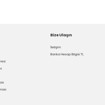
Bize Ulaşın
İletişim
Banka Hesap Bilgisi TL
mesi
mu
kası
nması