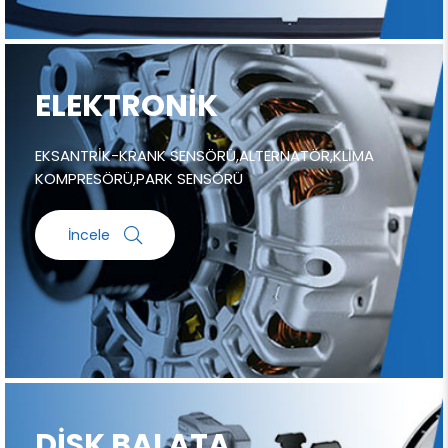
ELEKTRONİK
EKSANTRİK-KRANK SENSÖRÜ,ALTERNATÖR,KLİMA
KOMPRESÖRÜ,PARK SENSÖRÜ
İncele
DİSK BALATA