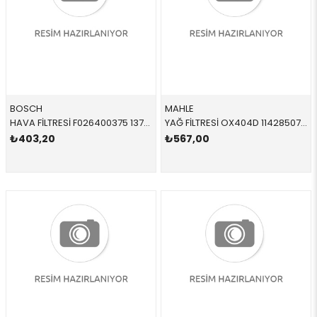
BOSCH
MAHLE
HAVA FİLTRESİ F026400375 13718507320 13718507320 F20,F21,F22,F23,F30,F31,F32,F33,F34,F36 N20,N26 2012-2019
YAĞ FİLTRESİ OX404D 11428507683 11428507683 E60 E61 E63 E64 E65 E66 E70 E71 E81 E82 E83 E84 E8 N47N 2010-2017
₺403,20
₺567,00