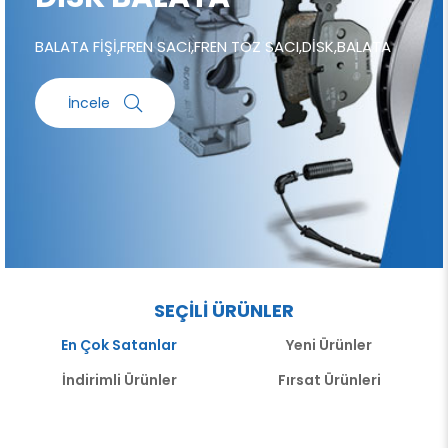
BALATA FİŞİ,FREN SACI,FREN TOZ SACI,DİSK,BALATA
İncele
SEÇİLİ ÜRÜNLER
En Çok Satanlar
Yeni Ürünler
İndirimli Ürünler
Fırsat Ürünleri