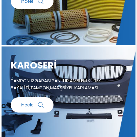
İncele
KAROSERİ
TAMPON IZGARASI,PANJUR,AMBLEM,KÜREK
BAKALİTİ,TAMPON,MARŞBİYEL KAPLAMASI
İncele