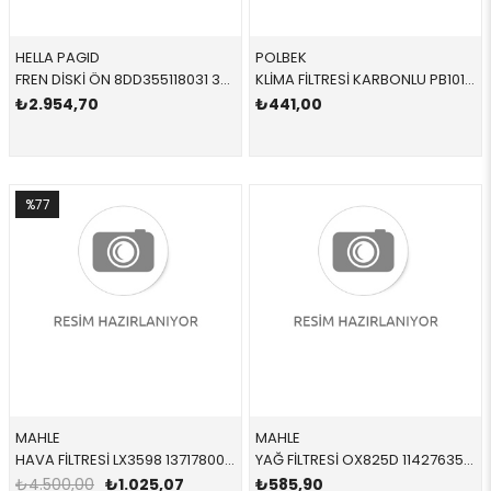
HELLA PAGID
POLBEK
FREN DİSKİ ÖN 8DD355118031 34116792215 34116792215 F20,F21,F22,F23 1.4,1.6,1.8 ÖN 2011-
KLİMA FİLTRESİ KARBONLU PB1012 64319313519 64319313519 E81,E82,E84,E87,E88,E90,E91,E92,E93 2005-2013
₺2.954,70
₺441,00
%77
MAHLE
MAHLE
HAVA FİLTRESİ LX3598 13717800151 13717800151 F01,F02,F07,F10,F11 N57,N47S1 2010-2016
YAĞ FİLTRESİ OX825D 11427635557 11427635557 F20 F21 F30 F31 N13 2012-2018
₺4.500,00
₺1.025,07
₺585,90