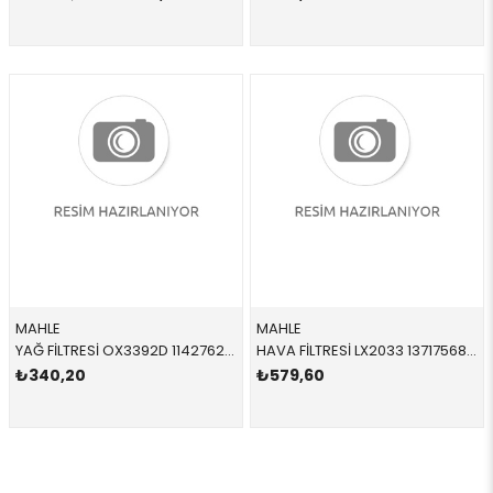
MAHLE
MAHLE
YAĞ FİLTRESİ OX3392D 11427622446 11427622446 R55 R56 R57 R58 R59 R60 R61 FREELANDER 2 1.6 TD4 2006-2011
HAVA FİLTRESİ LX2033 13717568728 13717568728 R56,R57,R58,R59,R60,R61,S N14,N18 2008-2014
₺340,20
₺579,60