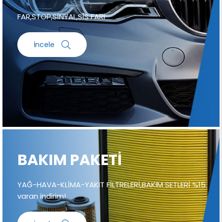
FAR,STOP,SİNYAL,SİS FARI
İncele
BAKIM PAKETİ
YAĞ-HAVA-KLİMA-YAKIT FİLTRELERİ,BAKIM SETLERİ %15
varan indirim!