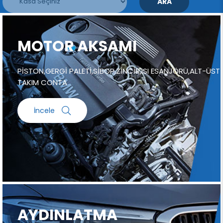
ARA
MOTOR AKSAMI
PİSTON,GERGİ PALETİ,SİBOP,ZİNCİR,ISI ESANJÖRÜ,ALT-ÜST
TAKIM CONTA
İncele
AYDINLATMA