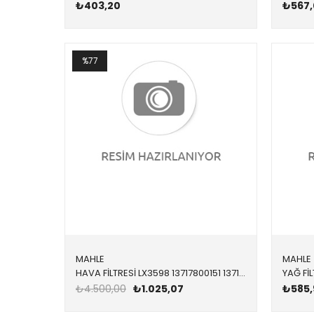
₺403,20
₺567,
%77
MAHLE
MAHLE
HAVA FİLTRESİ LX3598 13717800151 13717800151 F01,F02,F07,F10,F11 N57,N47S1 2010-2016
₺4.500,00
₺1.025,07
₺585,