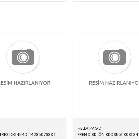
HELLA PAGID
YAĞ FİLTRESİ OX404D 11428507683 11428507683 E60 E61 E63 E64 E65 E66 E70 E71 E81 E82 E83 E84 E8 N47N 2010-2017