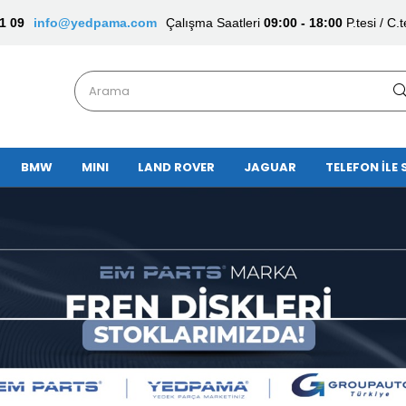
1 09
info@yedpama.com
Çalışma Saatleri
09:00 - 18:00
P.tesi / C.t
BMW
MINI
LAND ROVER
JAGUAR
TELEFON İLE 