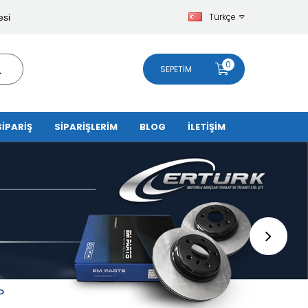
Türkçe
esi
0
SEPETIM
SİPARİŞ
SİPARİŞLERİM
BLOG
İLETİŞİM