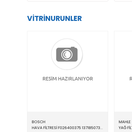
VITRINURUNLER
BOSCH
MAHLE
HAVA FİLTRESİ F026400375 13718507320 13718507320 F20,F21,F22,F23,F30,F31,F32,F33,F34,F36 N20,N26 2012-2019