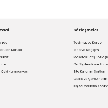
msal
Sözleşmeler
mızda
Teslimat ve Kargo
Sorulan Sorular
İade ve Değişim
erimiz
Mesafeli Satış Sözleş
İade
Ön Bilgilendirme For
 Çeki Kampanyası
Site Kullanım Şartları
Gizlilik ve Çerez Politi
Kişisel Verilerin Koru