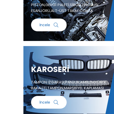
PİSTON,GERGİ PALETİ,SİBOP,ZİNCİR,ISI
ESANJÖRÜ,ALT-ÜST TAKIM CONTA
İncele
KAROSERİ
TAMPON IZGARASI,PANJUR,AMBLEM,KÜREK
BAKALİTİ,TAMPON,MARŞBİYEL KAPLAMASI
İncele