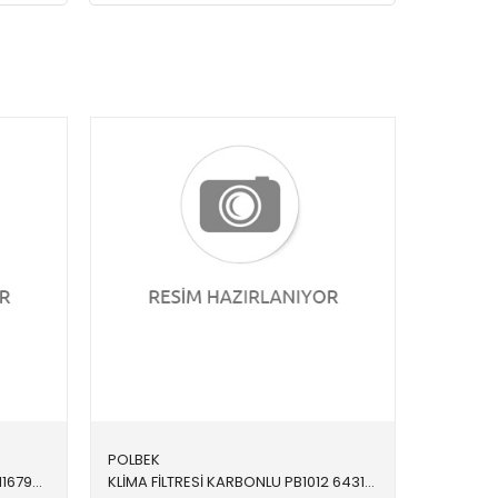
POLBEK
FREN DİSKİ ÖN 8DD355118031 34116792215 34116792215 F20,F21,F22,F23 1.4,1.6,1.8 ÖN 2011-
KLİMA FİLTRESİ KARBONLU PB1012 64319313519 64319313519 E81,E82,E84,E87,E88,E90,E91,E92,E93 2005-2013