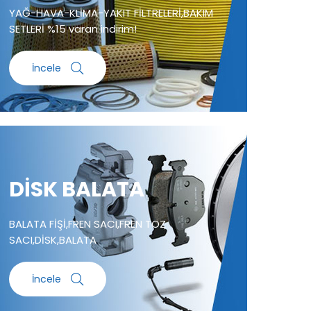
YAĞ-HAVA-KLİMA-YAKIT FİLTRELERİ,BAKIM
SETLERİ %15 varan indirim!
İncele
DİSK BALATA
BALATA FİŞİ,FREN SACI,FREN TOZ
SACI,DİSK,BALATA
İncele