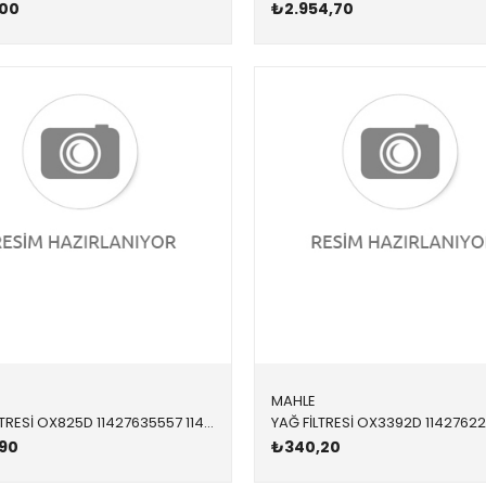
00
₺2.954,70
MAHLE
YAĞ FİLTRESİ OX825D 11427635557 11427635557 F20 F21 F30 F31 N13 2012-2018
90
₺340,20