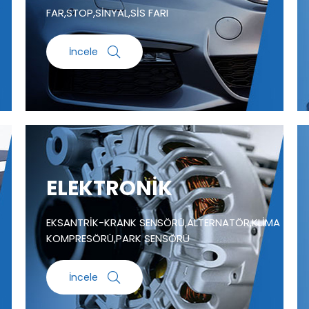
FAR,STOP,SİNYAL,SİS FARI
İncele
ELEKTRONİK
EKSANTRİK-KRANK SENSÖRÜ,ALTERNATÖR,KLİMA
KOMPRESÖRÜ,PARK SENSÖRÜ
İncele