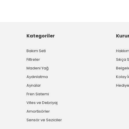
Kategoriler
Kuru
Bakım Seti
Hakkı
Filtreler
Sıkça 
Madeni Yağ
Belgel
Aydınlatma
Kolay 
Aynalar
Hediye
Fren Sistemi
Vites ve Debriyaj
Amortisörler
Sensör ve Seziciler