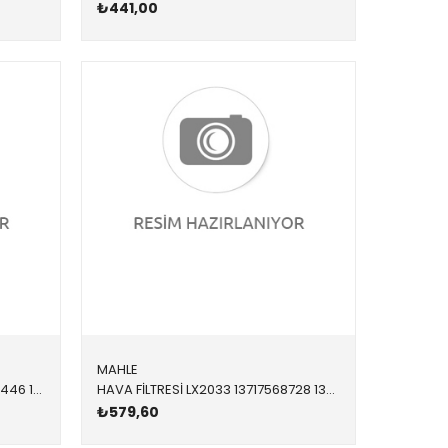
₺441,00
MAHLE
YAĞ FİLTRESİ OX3392D 11427622446 11427622446 R55 R56 R57 R58 R59 R60 R61 FREELANDER 2 1.6 TD4 2006-2011
HAVA FİLTRESİ LX2033 13717568728 13717568728 R56,R57,R58,R59,R60,R61,S N14,N18 2008-2014
₺579,60