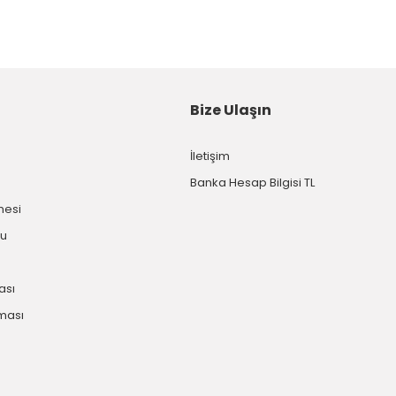
Bize Ulaşın
İletişim
Banka Hesap Bilgisi TL
mesi
mu
kası
nması