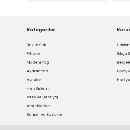
Kategoriler
Kuru
Bakım Seti
Hakkı
Filtreler
Sıkça 
Madeni Yağ
Belgel
Aydınlatma
Kolay 
Aynalar
Hediye
Fren Sistemi
Vites ve Debriyaj
Amortisörler
Sensör ve Seziciler