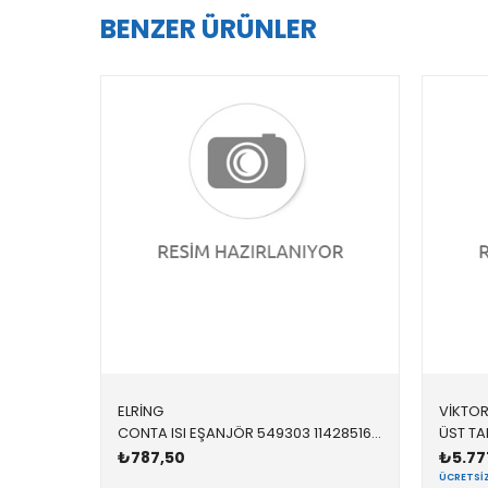
BENZER ÜRÜNLER
ELRİNG
VİKTOR
CONTA ISI EŞANJÖR 549303 11428516396 11428516396 F10,F20,F30,F32,F34,F36,E90,E92,E93,F01,F02,X1,X3, N47N,N57N
₺787,50
₺5.77
ÜCRETSI