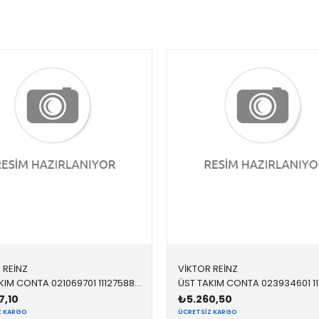
 REİNZ
VİKTOR REİNZ
ÜST TAKIM CONTA 021069701 11127588418 11127588418 E84,E89,F01,F02,F06,F07,F10,F11,F12,F13,F15,F16,F1 N20,N26
7,10
₺5.260,50
Z KARGO
ÜCRETSIZ KARGO