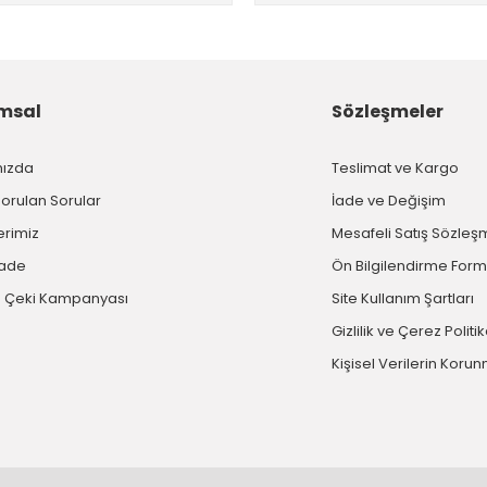
msal
Sözleşmeler
mızda
Teslimat ve Kargo
Sorulan Sorular
İade ve Değişim
erimiz
Mesafeli Satış Sözleş
İade
Ön Bilgilendirme For
 Çeki Kampanyası
Site Kullanım Şartları
Gizlilik ve Çerez Politi
Kişisel Verilerin Koru