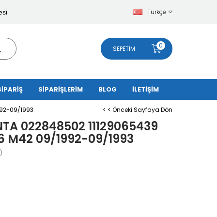
Türkçe
esi
0
SEPETIM
SİPARİŞ
SİPARİŞLERİM
BLOG
İLETİŞİM
992-09/1993
< < Önceki Sayfaya Dön
TA 022848502 11129065439
36 M42 09/1992-09/1993
)