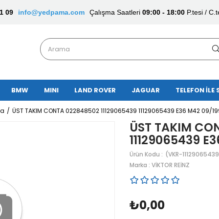
1 09
info@yedpama.com
Çalışma Saatleri
09:00 - 18:00
P.tesi / C.t
BMW
MINI
LAND ROVER
JAGUAR
TELEFON İLE 
ta
ÜST TAKIM CONTA 022848502 11129065439 11129065439 E36 M42 09/1
ÜST TAKIM CON
11129065439 E
(VKR-11129065439
Marka
:
VİKTOR REİNZ
₺0,00