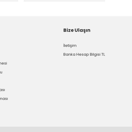
Bize Ulaşın
İletişim
Banka Hesap Bilgisi TL
mesi
mu
kası
nması